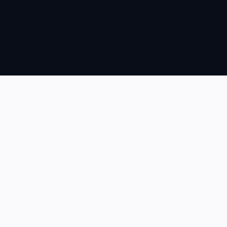
跳
至
内
容
首页–雷竞技官网-英雄联盟(LOL)S15
预测总决赛冠军