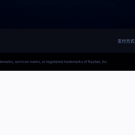
LOL)S15预测总决赛冠军