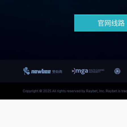
跳
至
内
首页–雷竞技官网-英雄联盟(