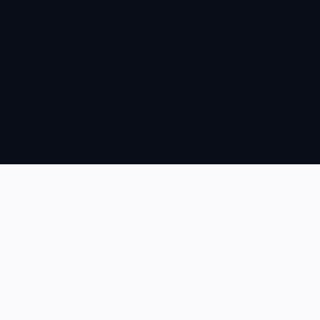
跳
至
内
容
首页–雷竞技官网-英雄联盟(LOL)S15
预测总决赛冠军