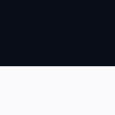
跳
至
内
容
首页–雷竞技官网-英雄联盟(LOL)S15