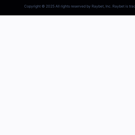
跳
至
内
首页–雷竞技官网-英雄联盟(
容
英雄联盟lpl赌