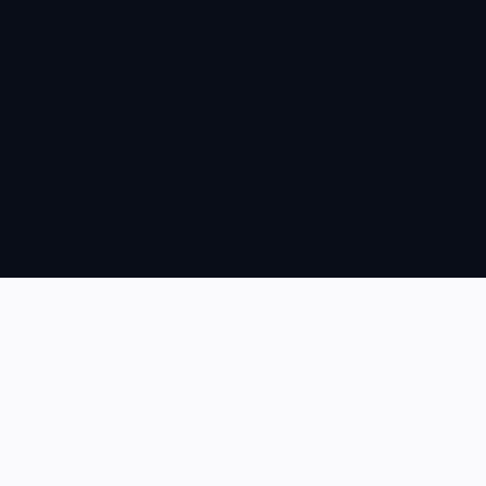
跳
至
内
容
首页–雷竞技官网-英雄联盟(LOL)S15