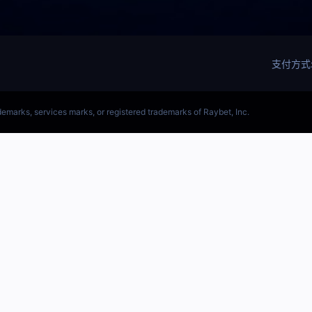
LOL)S15预测总决赛冠军