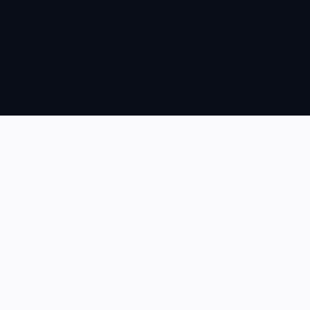
跳
至
内
容
首页–雷竞技官网-英雄联盟(LOL)S15
预测总决赛冠军