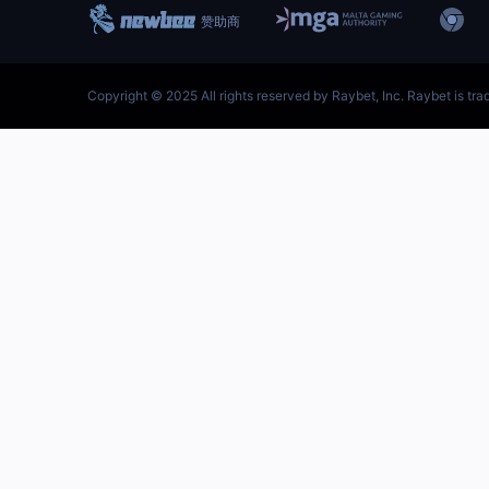
跳
至
内
首页–雷竞技官网-英雄联盟(
容