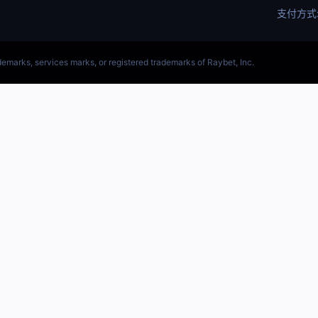
LOL)S15预测总决赛冠军