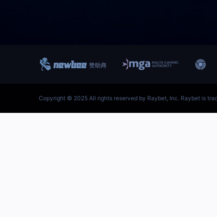
跳
至
内
首页–雷竞技官网-英雄联盟(
容