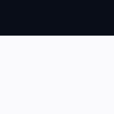
跳
至
内
容
首页–雷竞技官网-英雄联盟(LOL)S15
预测总决赛冠军