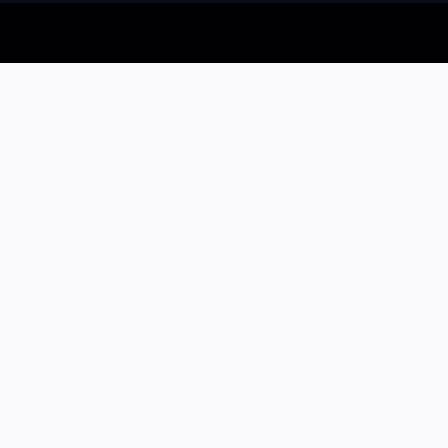
2024雷竞技官网