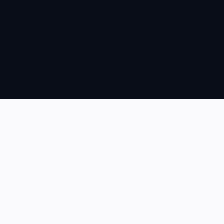
跳
至
内
容
首页–雷竞技官网-英雄联盟(LOL)S15
预测总决赛冠军