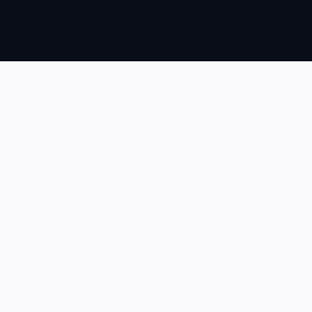
跳
至
内
容
首页–雷竞技官网-英雄联盟(LOL)S15
预测总决赛冠军