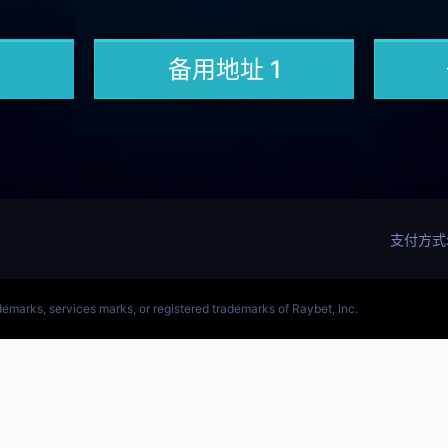
LOL)S15预测总决赛冠军