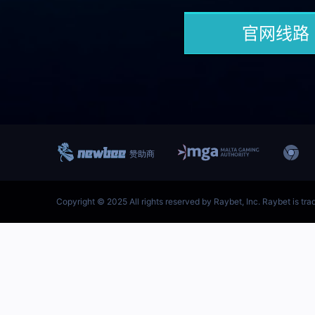
跳
至
内
首页–雷竞技官网-英雄联盟(
容