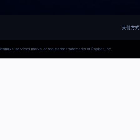
LOL)S15预测总决赛冠军