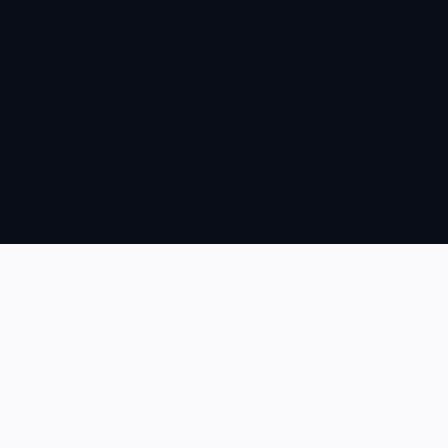
跳
至
内
容
首页–雷竞技官网-英雄联盟(LOL)S15
预测总决赛冠军