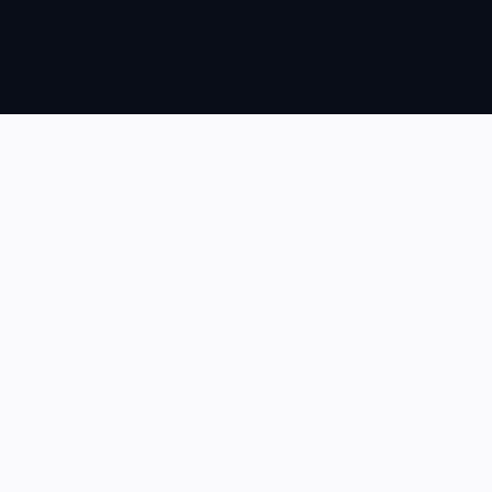
跳
至
内
容
首页–雷竞技官网-英雄联盟(LOL)S15
预测总决赛冠军