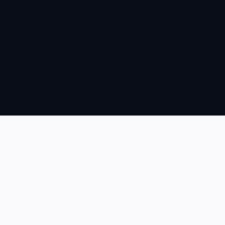
跳
至
内
容
首页–雷竞技官网-英雄联盟(LOL)S15
预测总决赛冠军