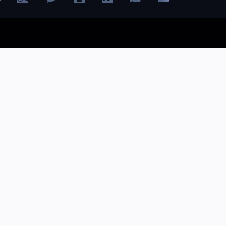
决赛电竞赛事竞猜