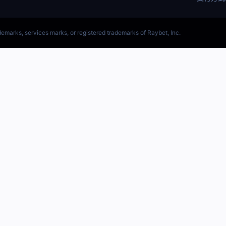
LOL)S15预测总决赛冠军
叫啥_S14英雄联盟全球总