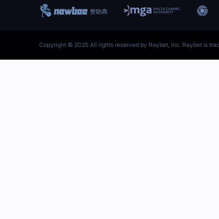
跳
至
内
首页–雷竞技官网-英雄联盟(
容